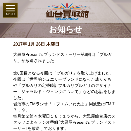
お知らせ
2017年 1月 26日 木曜日
大黒屋Present’s ブランドストーリー第8回目「ブルガ
リ」が放送されました。
第8回目となる今回は「ブルガリ」を取り上げました。
今回は「世界的ジュエリーブランドになった成り立ち」
や「ブルガリの定番時計ブルガリブルガリのデザイナ
ー ジェラルド・ジェンダについて」などのお話をしま
した。
岩沼市のFMラジオ「エフエムいわぬま」周波数はFM７
７．９。
毎月第２第４木曜日１８：１５から、大黒屋仙台店のス
タッフによるラジオ番組｢大黒屋Present’s ブランドスト
ーリー｣を放送しております。